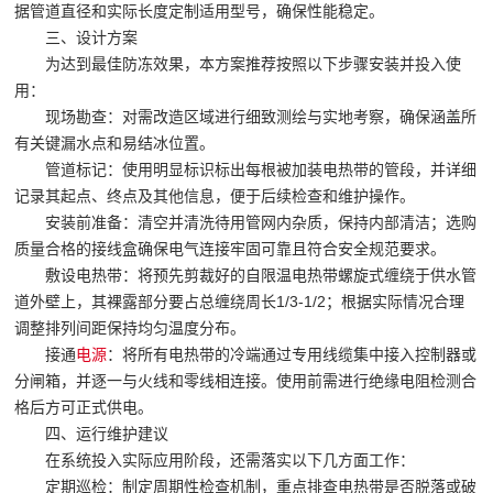
据管道直径和实际长度定制适用型号，确保性能稳定。
三、设计方案
为达到最佳防冻效果，本方案推荐按照以下步骤安装并投入使
用：
现场勘查：对需改造区域进行细致测绘与实地考察，确保涵盖所
有关键漏水点和易结冰位置。
管道标记：使用明显标识标出每根被加装电热带的管段，并详细
记录其起点、终点及其他信息，便于后续检查和维护操作。
安装前准备：清空并清洗待用管网内杂质，保持内部清洁；选购
质量合格的接线盒确保电气连接牢固可靠且符合安全规范要求。
敷设电热带：将预先剪裁好的自限温电热带螺旋式缠绕于供水管
道外壁上，其裸露部分要占总缠绕周长1/3-1/2；根据实际情况合理
调整排列间距保持均匀温度分布。
接通
电源
：将所有电热带的冷端通过专用线缆集中接入控制器或
分闸箱，并逐一与火线和零线相连接。使用前需进行绝缘电阻检测合
格后方可正式供电。
四、运行维护建议
在系统投入实际应用阶段，还需落实以下几方面工作：
定期巡检：制定周期性检查机制，重点排查电热带是否脱落或破