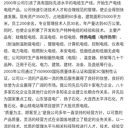
2000年公司引进了具有国际先进水平的电缆生产线，开始生产电线
电缆产品，公司快速引进技术人才和合理规范的管理，使企业得到快
速发展。现有资产3500万，占地面积60多亩，建筑面积25000平方
米，员工200余名，专业管理技术人员30名，年产量达到40万公里。
同时，也使企业积累了开发和生产特种电缆的经验和技术。 主要产
品有：硅橡胶电缆、
高温
电缆、补偿电缆、
伴热电缆
（
电伴热带
）、
（耐油耐温耐腐电缆）、镀银电缆、计算机电缆、控制电缆、仪表电
缆、电力电缆、阻燃耐火电缆、本安电缆、低烟低卤和低烟无卤电
缆；公司同时生产各种耐磨热电偶（电阻）、温变器、桥架等几十个
品种，泛用于石化、电力、建筑、建材、冶金、及造纸等行业。
2003年公司通过了IS09000国际质量体系认证和国家3C强制性认
证，公司以一流的产品和一流的售后服务赢得了良好的信誉，良好的
信誉为企业赢得了广阔的市场。我公司先后与四十家电力企业，八十
多家石化企业及其他行业的许多知名企业建立长期合作关系，并先后
为国家重点工程，山东邹县电厂、扬子石化、大连西太平洋石化，齐
鲁石化，秦山核电站等项目提供了大批优质电缆。
“质量为主、顾客至上”是我公司多年一直坚持的经营方针，以可靠的
产品质量，灵活的经营方式在全国各地建立了稳定的业务关系，以一
流的技术、优质的管理水平与相关科技院校进行人才、技术、经验交