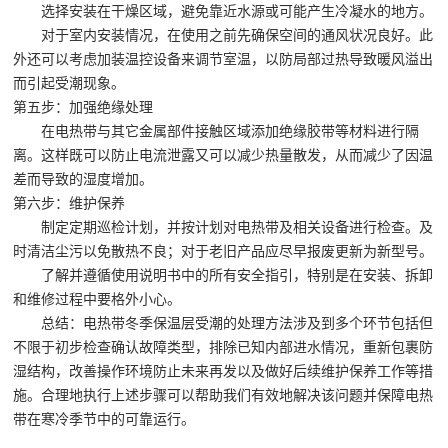
选择安装在干燥区域，避免靠近水源或可能产生冷凝水的地方。
对于室内安装情况，在使用之前先确保空间的通风状况良好。此
外还可以考虑加装温控设备来调节室温，以防局部过热导致暖风溢出
而引起受潮现象。
第五步：加强绝缘处理
在电热带与其它金属部件接触区域添加绝缘胶带等材料进行隔
离。这样既可以防止电流泄露又可以减少热量散发，从而减少了因温
差而导致的湿度增加。
第六步：维护保养
制定定期巡检计划，并按计划对电热带及相关设备进行检查。及
时清洁尘污以免散热不良；对于老旧产品应尽早报废更新为新型号。
了解并遵循使用说明书中的所有安全指引，特别是在安装、拆卸
和维修过程中要格外小心。
总结：电热带冬季保温层受潮的处理方法涉及到多个环节包括但
不限于初步检查确认故障类型，排除已知内部进水情况，重新包裹防
湿结构，改善操作环境防止未来再发以及做好后续维护保养工作等措
施。合理地执行上述步骤可以帮助我们有效地解决该问题并保障电热
带在寒冷季节中的可靠运行。