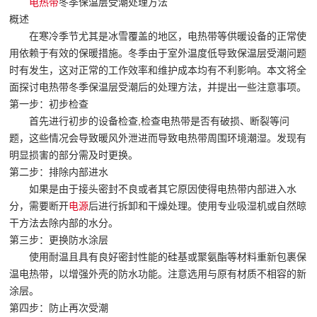
电热带
冬季保温层受潮处理方法
概述
在寒冷季节尤其是冰雪覆盖的地区，电热带等供暖设备的正常使
用依赖于有效的保暖措施。冬季由于室外温度低导致保温层受潮问题
时有发生，这对正常的工作效率和维护成本均有不利影响。本文将全
面探讨电热带冬季保温层受潮后的处理方法，并提出一些注意事项。
第一步：初步检查
首先进行初步的设备检查,检查电热带是否有破损、断裂等问
题，这些情况会导致暖风外泄进而导致电热带周围环境潮湿。发现有
明显损害的部分需及时更换。
第二步：排除内部进水
如果是由于接头密封不良或者其它原因使得电热带内部进入水
分，需要断开
电源
后进行拆卸和干燥处理。使用专业吸湿机或自然晾
干方法去除内部的水分。
第三步：更换防水涂层
使用耐温且具有良好密封性能的硅基或聚氨酯等材料重新包裹保
温电热带，以增强外壳的防水功能。注意选用与原有材质不相容的新
涂层。
第四步：防止再次受潮