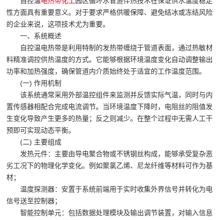
自控温
电热带
化工
园区循环水管道伴热技术在保证供水温度稳定
性方面具有重要意义。对于要求严格供暖保障、避免结冰或冻结风险
的企业来说，这项技术尤为重要。
一、系统概述
自控温电热带是利用特制的发热带缠绕于管道表面，通过热敏材
料精准调控供热温度的方式。它能够根据环境温度变化自动调整输出
功率和加热强度，确保管道内介质始终处于适宜的工作温度范围。
(一) 作用机制
该系统通常采用外部温控组件来监测并反馈实际气温，同时与内
置传感器相配合完成电流调节。当环境温度下降时，电阻丝的阻值发
生变化导致产生更多的热量；反之则减少。在整个过程中无需人工干
预即可实现动态平衡。
(二) 主要组成
发热元件：主要由导电聚合物或不锈钢丝构成，能够承受复杂恶
劣工况下的物理化学变化。例如聚氯乙烯、尼龙纤维等材料可作为基
材；
温度探测器：安置于系统前端用于实时收集外界信号并转化为电
信号送至控制器；
智能控制单元：包括数据处理模块及输出调节装置，对输入信息