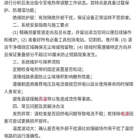
进行分析后发出指令至电热带调整工作状态。其特点是具备过载保
护、防潮湿功能；
绝缘防护层：有效隔绝外部干扰，保证设备正常运转不受损害。
二、系统安装指南与施工要点
(1) 精确测量管道走向及总长度，并留出适当空间以便后续操作
和维护；(2) 准备好所有必备工具包括电钻、切割机、卷尺等; (3) 清
洁干净缠绕区域确保无尘埃或残留物；(4) 绕线时需遵循特定方向并
且保证重叠部分不超过30厘米防止短路现象发生。
三、系统维护与保养须知
定期检查电热带的固定装置是否松动；
清理线路表面防止尘埃堆积影响散热性能；
遵循制造商推荐电压及电流值规范供电以延长使用寿命同时保障
人身安全；
避免直接接触
高温
带以免造成烫伤等事故。
四、常见问题及其解决办法
发热异常：请检查是否因供电问题导致电流不稳；若排除
电源
因
素可尝试更换损坏部件。
温度波动大：确认是否有外部干扰源比如强磁场作用干扰了温控
电路的运行准确性。