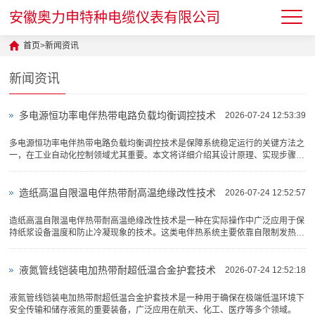
安徽奥力申特种电缆仪表有限公司
首页
>
新闻资讯
新闻资讯
多电源恒功率电伴热带电路负载均衡调控技术
2026-07-24 12:53:39
多电源恒功率电伴热带电路负载均衡调控技术是保障系统稳定运行的关键方法之
一，在工业自动化控制领域尤其重要。本文将详细介绍其设计原理、实现步骤及
实际应用案例，帮助工程师更好地理解和掌握此技术。
造纸高温自限温电伴热带耐高温绝缘改性技术
2026-07-24 12:52:57
造纸高温自限温电伴热带耐高温绝缘改性技术是一种在实际操作中广泛应用于保
持纸浆设备温度和防止冷凝现象的技术。这类电伴热系统主要依靠自限制发热体
（NTC）来确保温度的控制，其显著特点是能够智能调节并自动降···
液氮管线铠装电加热带耐超低温合金护套技术
2026-07-24 12:52:18
液氮管线铠装电加热带耐超低温合金护套技术是一种用于确保在极端低温环境下
安全传输和储存液氮的重要装备，广泛应用在航天、化工、医疗等多个领域。