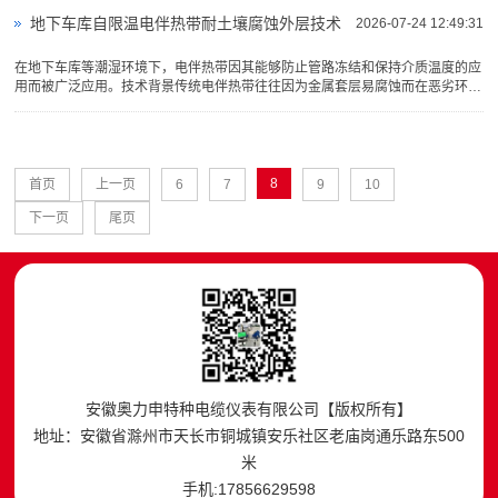
地下车库自限温电伴热带耐土壤腐蚀外层技术
2026-07-24 12:49:31
在地下车库等潮湿环境下，电伴热带因其能够防止管路冻结和保持介质温度的应
用而被广泛应用。技术背景传统电伴热带往往因为金属套层易腐蚀而在恶劣环境
中的性能衰退。针对这一问题，自限温电伴热带通过在导线外层添加···
8
首页
上一页
6
7
9
10
下一页
尾页
安徽奥力申特种电缆仪表有限公司【版权所有】
地址：安徽省滁州市天长市铜城镇安乐社区老庙岗通乐路东500
米
手机:17856629598