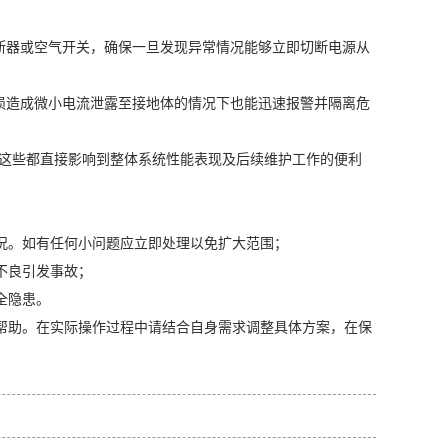
断器或空气开关，确保一旦发现异常情况能够立即切断电源从
损造成微小电流泄露至接地体的情况下也能迅速报警并隔离危
，这些都直接影响到整体系统性能表现及后续维护工作的便利
况。如有任何小问题应立即处理以免扩大范围；
不良引发事故；
全隐患。
帮助。在实际操作过程中请结合自身需求调整具体方案，在保