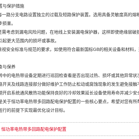
置与保护措施
每一路分支电路设置独立的过载及短路保护装置。选用具备灵敏度高的熔
步损害。
还需考虑到漏电风险问题，在地线上安装漏电保护器，这样即使绝缘层破
引起更大范围内的损坏或事故。
重视安全标准与规范的要求，如使用符合最新国标GB的相关设备和材料
查与保养
转中的电热带设备定期进行巡回检查看是否出现过热、损坏或其他异常状
路开关及线路连接部分做好维护工作防止松动或腐蚀现象的发生避免接触
期开启系统通风散热功能保持良好的冷却效果延长设备使用寿命并减少安
是关于恒功率电热带多回路配电保护配置的一些核心要点，希望对您有所
运行的前提下实现最优化设计目标。
恒功率电热带多回路配电保护配置