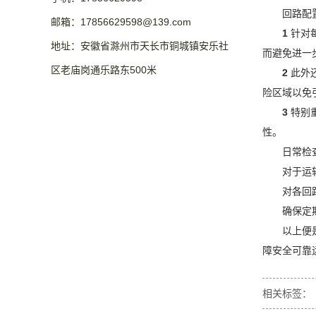
回路配
邮箱：17856629598@139.com
1
针对
地址：安徽省滁州市天长市铜城镇安乐社
而避免进一
区老庙岗通乐路东500米
2
此外
险区域以免
3
特别
性。
日常检
对于运
对各回
确保定
以上便
障安全可靠
相关标签：