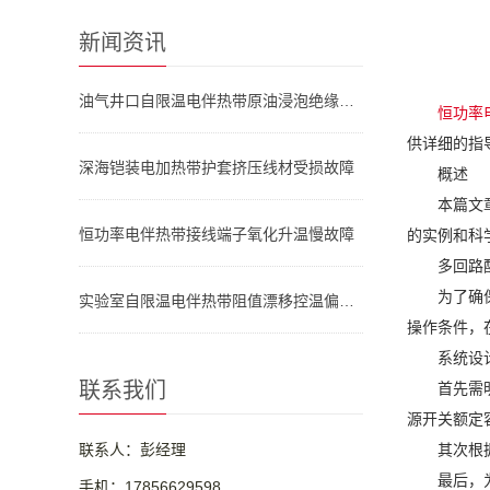
新闻资讯
油气井口自限温电伴热带原油浸泡绝缘失效
恒功率
供详细的指
深海铠装电加热带护套挤压线材受损故障
概述
本篇文
恒功率电伴热带接线端子氧化升温慢故障
的实例和科
多回路
为了确
实验室自限温电伴热带阻值漂移控温偏差大
操作条件，
系统设
联系我们
首先需
源开关额定
联系人：彭经理
其次根
最后，
手机：17856629598