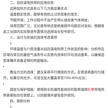
二、自控温电热带的应用优势
这种加热方式具有以下几方面显著优点：
温度稳定性高，能够有效防止过热现象的发生；
节能环保，工作过程中不会产生明火或有害气体排放；
适用范围广泛，无论是导体还是绝缘部件均能应对自如。根据食
品工业园内实际管道布置情况选择适合型号即可。
三、设计与安装的具体考虑事项
1.
环境温度与介质流量对自控温电热带工作状态的影响：分析所在
区域内常见的最低气温条件以及管内流体的平均流动速率，以确保选
型准确并具备足够的热能输出。
敷设方式的选择：建议采用平行缠绕的方式，在管道表面均匀铺
开。如果空间允许，可适当加大覆盖率至70%-90%左右；
固定与保护措施：使用防水防漏性能良好的胶带或绑
扎带
将电热
带紧密贴合在管壁上，以防脱落并避免意外损伤。
四、案例分析
1.