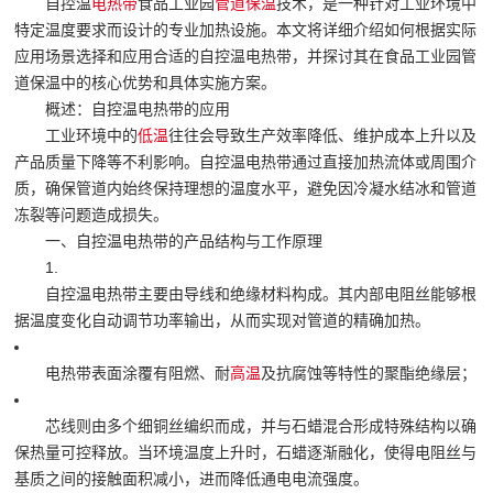
自控温
电热带
食品工业园
管道保温
技术，是一种针对工业环境中
特定温度要求而设计的专业加热设施。本文将详细介绍如何根据实际
应用场景选择和应用合适的自控温电热带，并探讨其在食品工业园管
道保温中的核心优势和具体实施方案。
概述：自控温电热带的应用
工业环境中的
低温
往往会导致生产效率降低、维护成本上升以及
产品质量下降等不利影响。自控温电热带通过直接加热流体或周围介
质，确保管道内始终保持理想的温度水平，避免因冷凝水结冰和管道
冻裂等问题造成损失。
一、自控温电热带的产品结构与工作原理
1.
自控温电热带主要由导线和绝缘材料构成。其内部电阻丝能够根
据温度变化自动调节功率输出，从而实现对管道的精确加热。
电热带表面涂覆有阻燃、耐
高温
及抗腐蚀等特性的聚酯绝缘层；
芯线则由多个细铜丝编织而成，并与石蜡混合形成特殊结构以确
保热量可控释放。当环境温度上升时，石蜡逐渐融化，使得电阻丝与
基质之间的接触面积减小，进而降低通电电流强度。