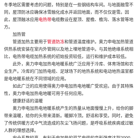
冬季地区需要考虑的问题，特别是在一些钢结构车间。与地面融雪不
同，屋顶防冰应确保冰雪融化成水并返回地面，而不仅仅是雪。因
此，屋顶融冰应用
电热带
电缆敷设在屋顶、屋檐、檐沟、落水管等地
方。
加热管
管道加热主要用于
管道防冻
和管道温度维护。奥力申电加热管道
供热系统安装在室内外管网以及地上埋地管道中。与其他绝缘系统相
比，电热带电缆加热系统的初始投资较低，运行和维护成本较低。
此外，奥力申电加热电地暖系统广泛应用于冷库、体育场馆和农
业生产。冷库的门加热电缆、足球场下的地热系统和电动地热温室都
是电地暖系统在不同领域的应用。
如此广泛的应用使得奥力申电加热电地暖广受欢迎。由于其特殊
性，奥力申电加热电地暖可用于任何应用。
健康舒适的温暖
奥力申电加热电地暖系统产生的热量从地面慢慢上升，给你的脚
带来温暖，给你的头带来清新。暖脚冷顶。舒适和享受。同时，避免
了传统供暖方式中气流造成的灰尘飞扬问题，是呼吸系统疾病或过敏
人群的理想选择。
安全系数较高，有利于电加热的双芯电缆的变形强度达到2000