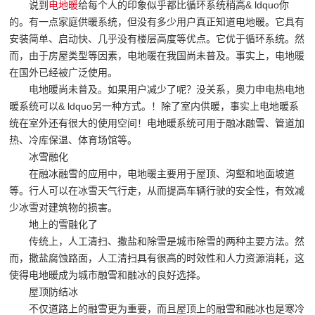
说到
电地暖
给每个人的印象似乎都比循环系统稍高& ldquo你
的。有一点家庭供暖系统，但没有多少用户真正知道电地暖。它具有
安装简单、启动快、几乎没有楼层高度等优点。它优于循环系统。然
而，由于房屋类型等因素，电地暖在我国尚未普及。事实上，电地暖
在国外已经被广泛使用。
电地暖尚未普及。如果用户减少了呢？没关系，奥力申电热电地
暖系统可以& ldquo另一种方式。！除了室内供暖，事实上电地暖系
统在室外还有很大的使用空间！电地暖系统可用于融冰融雪、管道加
热、冷库保温、体育场馆等。
冰雪融化
在融冰融雪的应用中，电地暖主要用于屋顶、沟壑和地面坡道
等。行人可以在冰雪天气行走，从而提高车辆行驶的安全性，有效减
少冰雪对建筑物的损害。
地上的雪融化了
传统上，人工清扫、撒盐和除雪是城市除雪的两种主要方法。然
而，撒盐腐蚀路面，人工清扫具有很高的时效性和人力资源消耗，这
使得电地暖成为城市融雪和融冰的良好选择。
屋顶防结冰
不仅道路上的融雪更为重要，而且屋顶上的融雪和融冰也是寒冷