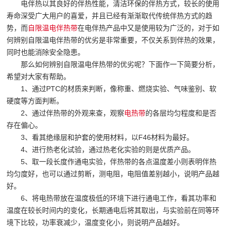
电伴热以其良好的伴热性能，清洁环保的伴热方式，较长的使用
寿命深受广大用户的喜爱，并且已经有渐渐取代传统伴热方式的趋
势，而
自限温
电伴热带
在电伴热产品中又是使用较为广泛的，对于如
何辨别自限温电伴热带的优劣是非常重要，不仅关系到伴热的效果，
同时也能消除安全隐患。
那么如何辨别自限温电伴热带的优劣呢？下面作一下简要分析，
希望对大家有帮助。
1、通过PTC的材质来判断，像称重、燃烧实验、气味鉴别、软
硬度等方面判断。
2、通过伴热带的外观来查，观察
电热带
的各层均匀程度和是否
存在偏心。
3、看其绝缘层和护套的使用材料，以F46材料为最好。
4、进行热老化试验，通过热老化实验的则是优质产品。
5、取一段长度作通电实验，伴热带的各点温度差小则表明伴热
均匀度好，也可以通过剪断，测电阻，电阻值差别越小，说明产品越
好。
6、将电热带放在温度极低的环境下进行通电工作，看其功率和
温度在较长时间内的变化，长期通电后将其取出，与实验前在同等环
境下比较，功率衰减少，温度变化小，则说明产品越好。