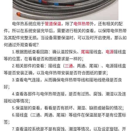
电伴热系统应用于
管道保温
，除了
电伴热带
外，还有相关的配
件，所以在系统安装完毕后，需要进行相关的查看，以保障电伴热带
及其配件完整无损。当设备需要保温时，可以及时开启使用，那么如
何通过外观查看呢？
1.根据图纸查看回路：确认温控探头、
尾端
接线盒、
电源
接线盒
等的位置，在看看是否和图纸要求是一样的；
2.相关部件的查看：接线盒（
三通
、两通、尾端）、电源接线盒
等是否安装正确，以及电伴热带安装是否符合图纸的要求；
3.查看电气连接，从而确保电伴热带导线和接地线绝缘是否良
好；
4.查看各部件与电伴热带连接，是否有过热、腐蚀、潮湿以及连
接松动等情况；
5.保温层的查看，看看是否有损坏、潮湿、缺损或破裂的情况；
6.接线盒（三通、两通、尾端）等组件在保温层是不是有位置标
签；
7.查看温控系统是不是有腐蚀、潮湿等情况，以及设定旋钮、开