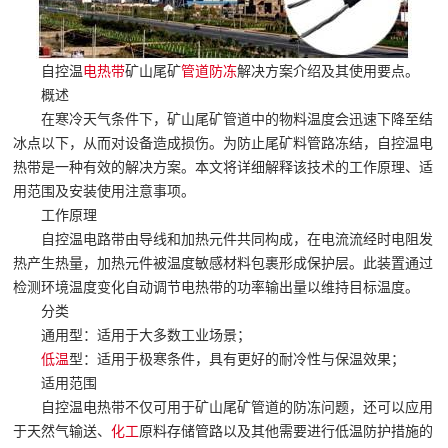
自控温
电热带
矿山尾矿
管道防冻
解决方案介绍及其使用要点。
概述
在寒冷天气条件下，矿山尾矿管道中的物料温度会迅速下降至结
冰点以下，从而对设备造成损伤。为防止尾矿料管路冻结，自控温电
热带是一种有效的解决方案。本文将详细解释该技术的工作原理、适
用范围及安装使用注意事项。
工作原理
自控温电路带由导线和加热元件共同构成，在电流流经时电阻发
热产生热量，加热元件被温度敏感材料包裹形成保护层。此装置通过
检测环境温度变化自动调节电热带的功率输出量以维持目标温度。
分类
通用型：适用于大多数工业场景；
低温
型：适用于极寒条件，具有更好的耐冷性与保温效果；
适用范围
自控温电热带不仅可用于矿山尾矿管道的防冻问题，还可以应用
于天然气输送、
化工
原料存储管路以及其他需要进行低温防护措施的