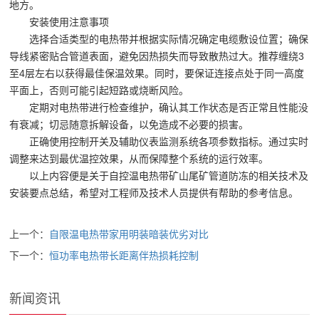
地方。
安装使用注意事项
选择合适类型的电热带并根据实际情况确定电缆敷设位置；确保
导线紧密贴合管道表面，避免因热损失而导致散热过大。推荐缠绕3
至4层左右以获得最佳保温效果。同时，要保证连接点处于同一高度
平面上，否则可能引起短路或烧断风险。
定期对电热带进行检查维护，确认其工作状态是否正常且性能没
有衰减；切忌随意拆解设备，以免造成不必要的损害。
正确使用控制开关及辅助仪表监测系统各项参数指标。通过实时
调整来达到最优温控效果，从而保障整个系统的运行效率。
以上内容便是关于自控温电热带矿山尾矿管道防冻的相关技术及
安装要点总结，希望对工程师及技术人员提供有帮助的参考信息。
上一个：
自限温电热带家用明装暗装优劣对比
下一个：
恒功率电热带长距离伴热损耗控制
新闻资讯