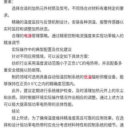
要素：
选择合适的加热元件材质及型号。不同场合对材料有着特定的要
求。
精确的温度监控与反馈机制设计。安装各种测温、报警传感器以
实时监控和调整加热状态。
合理的
电源
管理策略。通过精密控制电流强度来实现功率输入的
精准调节
实际操作中的典型配置及优化建议
针对不同应用情境，可以设定如下具体方案：
纺织行业采用温度波动范围小于正负1℃的电热带，并且配备多
重安全措施以防故障。
制药领域可选用具备自动恒温控制系统的
低温
辐射供暖设备，能
够保持在正负0.5℃之内的精确度范围内。
此外，建议定期进行系统维护检查，及时清理加热元件上的灰尘
和杂质。同时根据环境实际操作情况作出相应的调整。通过上述方法
可以极大提高恒功率电热带的总体性能。
结论
综上所述，为了确保温度维持精准度高且可靠的应用效果，在选
择和设计恒功率电热带时应充分考虑材料特性和控制系统的细节。通