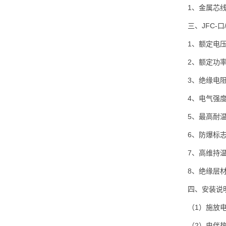
1、金属芯
三、JFC-
1、额定电压
2、额定功率
3、绝缘电阻：
4、电气强度：2
5、最高耐温
6、
防爆
标志
7、高维持温
8、绝缘层材
四、安装说
（1）施放
（2）电伴