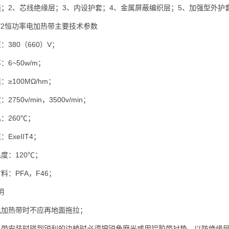
线；2、芯线绝缘层；3、内设护套；4、金属屏蔽编织层；5、加强型外护
口/2恒功率电加热带主要技术参数
：380（660）V；
：6~50w/m；
≥100MΩ/hm；
750v/min，3500v/min；
：260℃；
：ExeIIT4；
度：120℃；
料：PFA，F46；
明
电加热带时不应再地面拖拉；
热带安装时碰到锐利的边棱时必须把锐角磨光或用铝胶带衬垫，以防绝缘