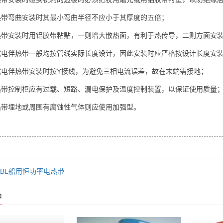
热带弯曲安装时其最小弯曲半径不应小于其厚度的五倍；
热带安装时用铝胶带粘贴，一则增大散热面，有利于热传导，二则方面安装。
式电伴热带一般均按管线实际长度设计，因此安装时应严格按设计长度安
式电伴热带安装时按Y接线，为避免三相电流误差，故在末端需接地；
热带控制柜应有过载、短路、漏电保护及温度控制装置，以保证使用质量
热带埋地或周围有腐蚀性气体则应使用加强型。
HBL船用恒功率电热带
品