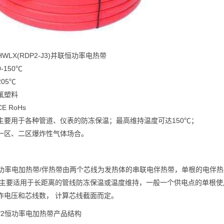
LX(RDP2-J3)并联
恒功率
电热带
-150℃
05℃
氟塑料
 RoHs
主要用于各种管道、仪表的防冻保温；最高维持温度可达150℃；
一区、二区爆炸性气体场合。
恒功率
电加热带
/伴热带由两个芯线为发热体的串联
电伴热带
，单根的电伴热
 主要适用于长距离的管线防冻保温或温度维持，一般一个供电点的单根
作电压和芯线数， 计算芯线截面而定。
口/2恒功率电加热带产品结构