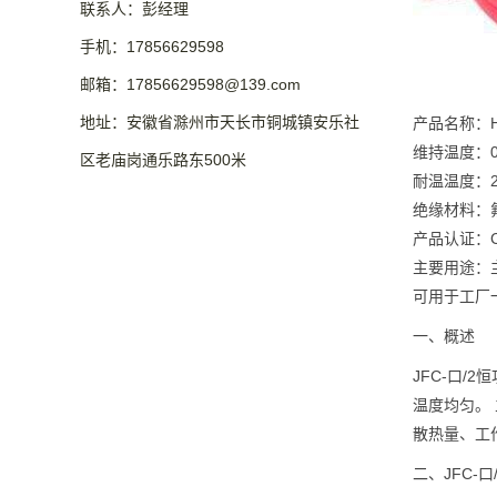
联系人：彭经理
手机：17856629598
邮箱：17856629598@139.com
地址：安徽省滁州市天长市铜城镇安乐社
产品名称：HW
维持温度：0
区老庙岗通乐路东500米
耐温温度：2
绝缘材料：
产品认证：CE
主要用途：
可用于工厂
一、概述
JFC-口/2
温度均匀。
散热量、工
二、JFC-