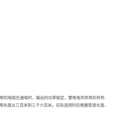
带的电阻在通电时，输出的功率稳定，整根电伴热带的伴热
使用长度从三百米到三千六百米。实际选用时应根据管道长度、