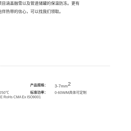
项目涵盖融雪以及管道储罐的保温防冻。更有
电伴热带的信心，可以找我们领取。
2
产品规格：
3-7mm
 250℃
标准功率：
0-60W/M具体可定制
E RoHs CMA Ex ISO9001