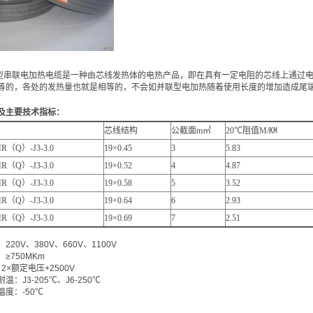
串联电加热电缆是一种由芯线发热体的电热产品，即在具有一定电阻的芯线上通过电
等的，各处的发热量也就是相等的，不会如并联型电加热随着使用长度的增加造成
尾
主要技术指标：
芯线结构
公截面m㎡
20℃阻值M/㏎
R（Q）-J3-3.0
19×0.45
3
5.83
R（Q）-J3-3.0
19×0.52
4
4.87
R（Q）-J3-3.0
19×0.58
5
3.52
R（Q）-J3-3.0
19×0.64
6
2.93
R（Q）-J3-3.0
19×0.69
7
2.51
0V、380V、660V、1100V
750MKm
×额定电压+2500V
J3-205℃、J6-250℃
：-50℃