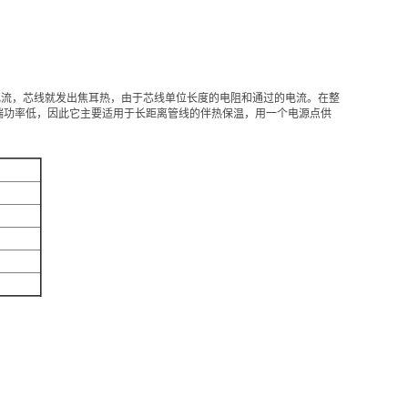
流，芯线就发出焦耳热，由于芯线单位长度的电阻和通过的电流。在整
端
功率低，因此它主要适用于长距离管线的伴热保温，用一个
电源
点供