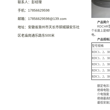
联系人：彭经理
手机：17856629598
邮箱：17856629598@139.com
产品简介
RDCHR型
地址：安徽省滁州市天长市铜城镇安乐社
个长度上是相
电。
区老庙岗通乐路东500米
产品规格及
型号规格
RDC1、2、3H
RDC1、2、3H
RDC1、2、3H
RDC1、2、3H
RDC1、2、3H
额定电压：22
绝缘电阻：≥
介电强度: 2
绝缘最高耐温：
最低安装温度