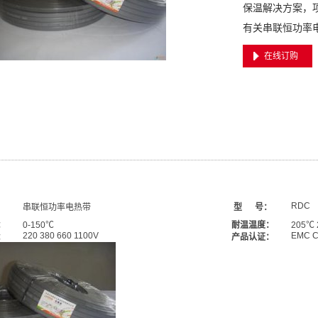
保温解决方案，
有关串联恒功率
在线订购
RDC
串联
恒功率
电热带
型 号：
：
0-150℃
耐温温度：
205℃
220 380 660 1100V
EMC C
：
产品认证：