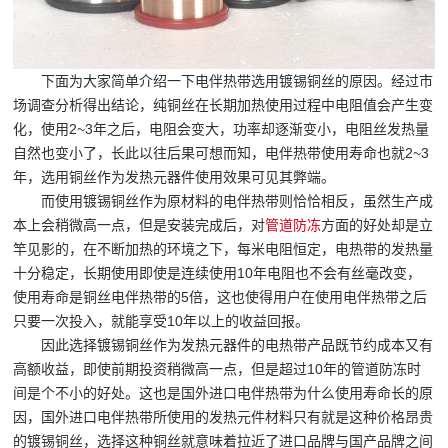
下面为大家简单介绍一下电伴热带选用镀锡铜丝的原因。经过市
场调查分析得出结论，纯铜丝在长期加热使用过程中电阻值会产生变
化，使用2~3年之后，电阻会变大，功率却逐渐变小，电阻丝发热量
自然也变小了，长此以往后果可想而知，电伴热带使用寿命也就2~3
年，选用铜丝作为发热元器件使用效果可见其弊端。
而使用镀锡铜丝作为原材料的电伴热带则恰恰相反，虽然生产成
本上会稍微高一点，但是安装完成后，对
管道防冻
方面的好处却是立
竿见影的，在不断加热的环境之下，每米电阻恒定，电热带的发热量
十分稳定，长期使用即使是连续使用10年电阻也不会有丝毫改变，
使用寿命是铜丝电伴热带的5倍，这也使得用户在使用电伴热带之后
只要一次投入，就能享受10年以上的收益回报。
因此选择镀锡铜丝作为发热元器件的电热带产品既节约成本又有
高额收益，即使前期投资稍微高一点，但是超过10年的管道防冻时
间是个不小的好处。这也是国外进口电伴热带为什么使用寿命长的原
因，国外进口电伴热带所使用的发热元件材料只有就是这种价格昂贵
的镀锡铜丝，选择这种铜丝就意味着拉近了进口品牌与国产品牌之间