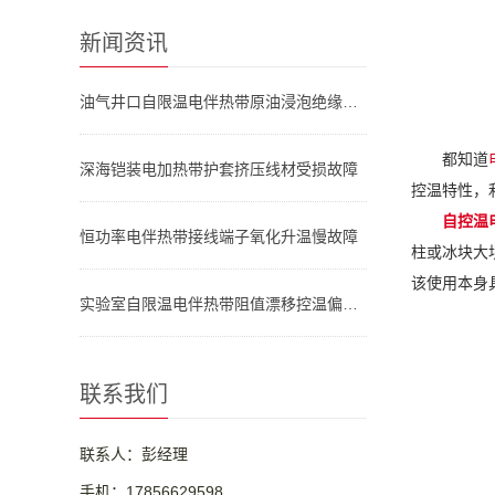
新闻资讯
油气井口自限温电伴热带原油浸泡绝缘失效
都知道
深海铠装电加热带护套挤压线材受损故障
控温特性，
自控温
恒功率电伴热带接线端子氧化升温慢故障
柱或冰块大
该使用本身
实验室自限温电伴热带阻值漂移控温偏差大
联系我们
联系人：彭经理
手机：17856629598